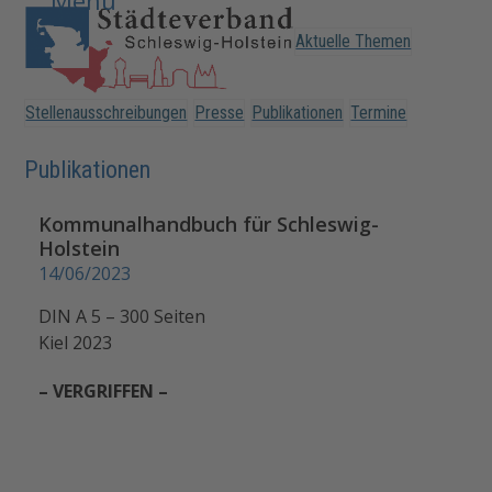
Open
Close
Skip
to
Aktuelle Themen
mobile
mobile
content
menu
menu
Stellenausschreibungen
Presse
Publikationen
Termine
Publikationen
Kommunalhandbuch für Schleswig-
Holstein
14/06/2023
DIN A 5 – 300 Seiten
Kiel 2023
– VERGRIFFEN –