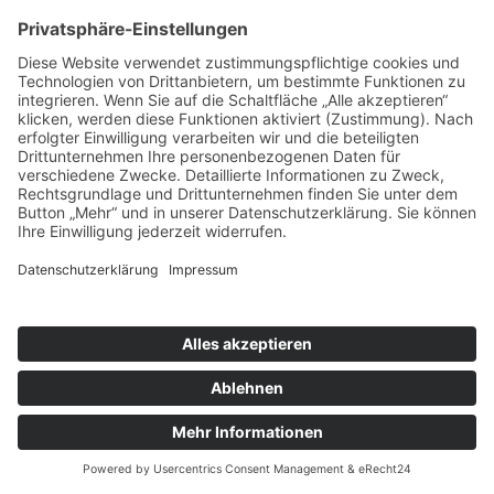
Arbeitsgemeinschaft
Ordnungsverwaltung im Städtetag
Schleswig-Holstein (gemeinsame
Sitzung mit Arbeitsgemeinschaft
Sicherheit und Ordnung des SHLKT)
02.12.2026
Arbeitsgemeinschaft Jugendhilfe im
Städtetag Schleswig-Holstein
07.12.2026
(Geschäftsführender) Vorstand des
Städteverbandes Schleswig-Holstein