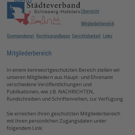
Open
Close
Skip
to
Übersicht
mobile
mobile
content
menu
menu
Mitgliederbereich
Gremiendienst
Rechtsgrundlagen
Gerichtsbarkeit
Links
Mitgliederbereich
In einem kennwortgeschützten Bereich stellen wir
unseren Mitgliedern aus Haupt- und Ehrenamt
verschiedene Veröffentlichungen und
Publikationen, wie z.B. NACHRICHTEN,
Rundschreiben und Schriftenreihen, zur Verfügung.
Sie erreichen Ihren geschützten Mitgliederbereich
mit Ihren persönlichen Zugangsdaten unter
folgendem Link: