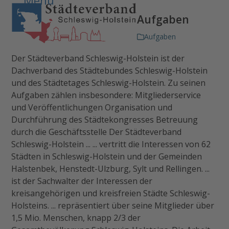
Open
Close
Skip
to
Aufgaben
mobile
mobile
content
Aufgaben
menu
menu
Der Städteverband Schleswig-Holstein ist der
Dachverband des Städtebundes Schleswig-Holstein
und des Städtetages Schleswig-Holstein. Zu seinen
Aufgaben zählen insbesondere: Mitgliederservice
und Veröffentlichungen Organisation und
Durchführung des Städtekongresses Betreuung
durch die Geschäftsstelle Der Städteverband
Schleswig-Holstein ... ... vertritt die Interessen von 62
Städten in Schleswig-Holstein und der Gemeinden
Halstenbek, Henstedt-Ulzburg, Sylt und Rellingen. ...
ist der Sachwalter der Interessen der
kreisangehörigen und kreisfreien Städte Schleswig-
Holsteins. ... repräsentiert über seine Mitglieder über
1,5 Mio. Menschen, knapp 2/3 der