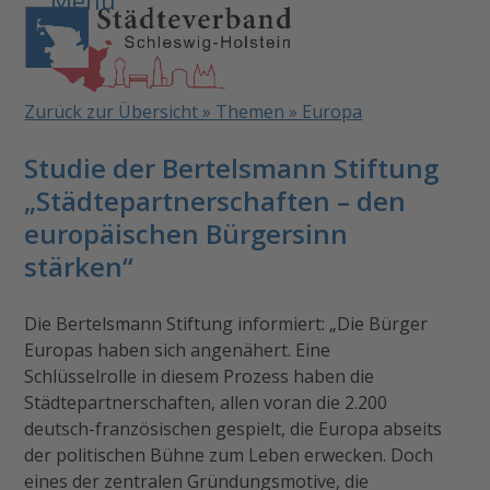
Open
Close
Skip
to
mobile
mobile
content
menu
menu
Zurück zur Übersicht » Themen » Europa
Studie der Bertelsmann Stiftung
„Städtepartnerschaften – den
europäischen Bürgersinn
stärken“
Die Bertelsmann Stiftung informiert: „Die Bürger
Europas haben sich angenähert. Eine
Schlüsselrolle in diesem Prozess haben die
Städtepartnerschaften, allen voran die 2.200
deutsch-französischen gespielt, die Europa abseits
der politischen Bühne zum Leben erwecken. Doch
eines der zentralen Gründungsmotive, die