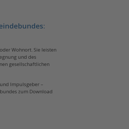
meindebundes:
oder Wohnort. Sie leisten
egegnung und des
en gesellschaftlichen
l und Impulsgeber –
ndebundes zum Download