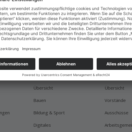
Themen
Gremien
Übersicht
Übersicht
Bauen
Vorstände
ungen
Bildung & Sport
Ausschüsse
Digitales
Arbeitsgemei