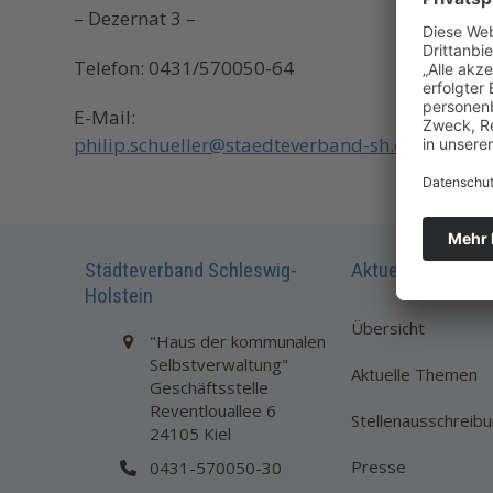
– Dezernat 3 –
Telefon: 0431/570050-64
E-Mail:
philip.schueller@staedteverband-sh.de
Städteverband Schleswig-
Aktuelles
Holstein
Übersicht
"Haus der kommunalen
Selbstverwaltung"
Aktuelle Themen
Geschäftsstelle
Reventlouallee 6
Stellenausschreib
24105 Kiel
Presse
0431-570050-30