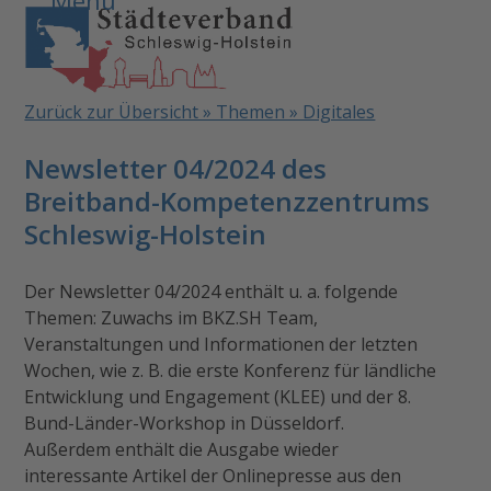
Open
Close
Skip
to
mobile
mobile
content
menu
menu
Zurück zur Übersicht » Themen » Digitales
Newsletter 04/2024 des
Breitband-Kompetenzzentrums
Schleswig-Holstein
Der Newsletter 04/2024 enthält u. a. folgende
Themen: Zuwachs im BKZ.SH Team,
Veranstaltungen und Informationen der letzten
Wochen, wie z. B. die erste Konferenz für ländliche
Entwicklung und Engagement (KLEE) und der 8.
Bund-Länder-Workshop in Düsseldorf.
Außerdem enthält die Ausgabe wieder
interessante Artikel der Onlinepresse aus den