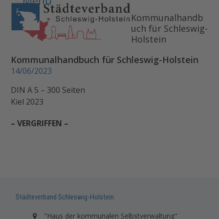
Open
Close
Skip
to
Kommunalhandb
mobile
mobile
uch für Schleswig-
content
menu
menu
Holstein
Kommunalhandbuch für Schleswig-Holstein
14/06/2023
DIN A 5 – 300 Seiten
Kiel 2023
– VERGRIFFEN –
Städteverband Schleswig-Holstein
"Haus der kommunalen Selbstverwaltung"