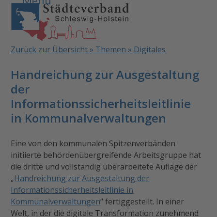
Open
Close
Skip
to
mobile
mobile
content
menu
menu
Zurück zur Übersicht » Themen » Digitales
Handreichung zur Ausgestaltung
der
Informationssicherheitsleitlinie
in Kommunalverwaltungen
Eine von den kommunalen Spitzenverbänden
initiierte behördenübergreifende Arbeitsgruppe hat
die dritte und vollständig überarbeitete Auflage der
„
Handreichung zur Ausgestaltung der
Informationssicherheitsleitlinie in
Kommunalverwaltungen
“ fertiggestellt. In einer
Welt, in der die digitale Transformation zunehmend